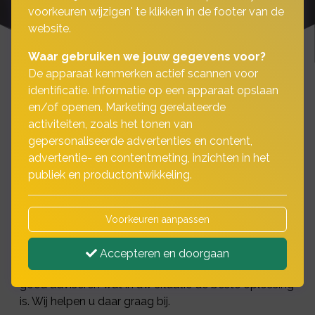
voorkeuren wijzigen' te klikken in de footer van de
website.
Waar gebruiken we jouw gegevens voor?
De apparaat kenmerken actief scannen voor
identificatie. Informatie op een apparaat opslaan
en/of openen. Marketing gerelateerde
Wilt u een bedrijf overnemen? Een mooie
activiteiten, zoals het tonen van
kans om als ondernemer aan de slag te gaan,
gepersonaliseerde advertenties en content,
groei van uw bedrijf te realiseren of uw
advertentie- en contentmeting, inzichten in het
marktpositie te vergroten.
publiek en productontwikkeling.
Voorkeuren aanpassen
De meeste ondernemers willen het liefst een eigen
bedrijf starten. Maar soms is het slim om een
Accepteren en doorgaan
bestaand bedrijf over te nemen. Laat u daarom
goed adviseren wat in uw situatie de beste oplossing
is. Wij helpen u daar graag bij.