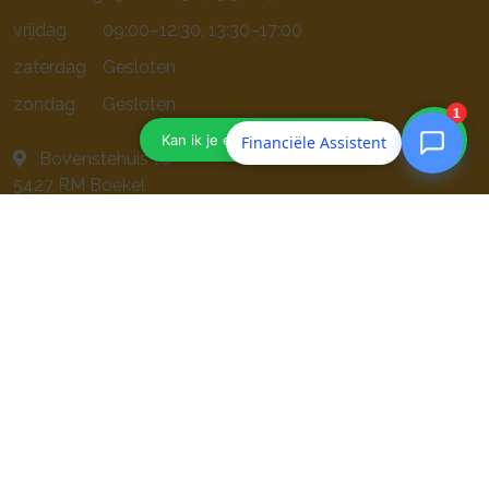
vrijdag
09:00–12:30, 13:30–17:00
zaterdag
Gesloten
zondag
Gesloten
Financiële Assistent
Bovenstehuis 16
5427 RM
Boekel
0492 32 24 94
info@viaengel.nl
Navigeren
Geldzaken
Particulier
Zakelijk