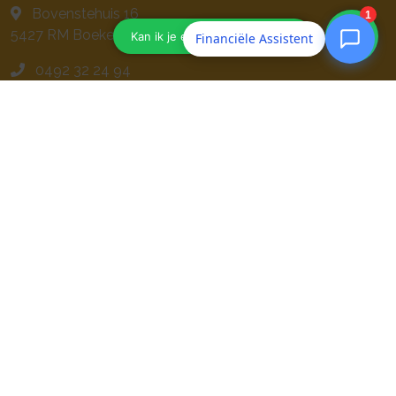
Bovenstehuis 16
5427 RM
Boekel
Financiële Assistent
0492 32 24 94
info@viaengel.nl
Navigeren
Geldzaken
Particulier
Zakelijk
Contact
Service
Webtools