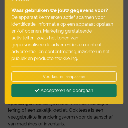
Waar gebruiken we jouw gegevens voor?
De apparaat kenmerken actief scannen voor
identificatie. Informatie op een apparaat opslaan
en/of openen. Marketing gerelateerde
Als ondernemer wilt u vooruit en investeren in
activiteiten, zoals het tonen van
nieuwe machines en inventaris. Vaak kunt of
gepersonaliseerde advertenties en content,
wilt u dat niet allemaal zelf bekostigen.
advertentie- en contentmeting, inzichten in het
Daarvoor kunt u een zakelijke lening
publiek en productontwikkeling.
aanvragen.
Voorkeuren aanpassen
Hoe financieren?
Accepteren en doorgaan
Hiervoor bieden geldverstrekkers verschillende
oplossingen. Zo kun je kiezen voor een zakelijke
lening of een zakelijk krediet. Ook lease is een
veelgebruikte financieringsvorm voor de aanschaf
van machines of inventaris.