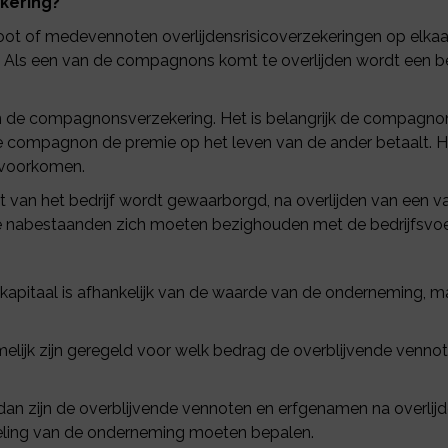
kering?
oot of medevennoten overlijdensrisicoverzekeringen op elka
n. Als een van de compagnons komt te overlijden wordt een b
an de compagnonsverzekering. Het is belangrijk de compagnons
ne compagnon de premie op het leven van de ander betaalt. 
 voorkomen.
eit van het bedrijf wordt gewaarborgd, na overlijden van een
nabestaanden zich moeten bezighouden met de bedrijfsvoeri
apitaal is afhankelijk van de waarde van de onderneming, maa
elijk zijn geregeld voor welk bedrag de overblijvende venn
dan zijn de overblijvende vennoten en erfgenamen na overlijde
eling van de onderneming moeten bepalen.