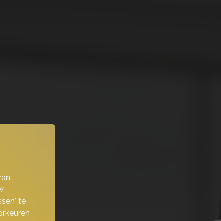
w
van
w
sen' te
orkeuren