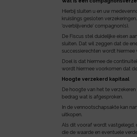
Wat is een compagnonsverze
Hierbij sluiten u en uw medevenn
kruislings gesloten verzekeringe
'overblijvende' compagnon(s).
De Fiscus stel duidelijke eisen a
sluiten. Dat wil zeggen dat de e
successierechten wordt hiermee
Doel is dat hiermee de continuït
wordt hiermee voorkomen dat de 
Hoogte verzekerd kapitaal
De hoogte van het te verzekeren k
bedrag wat is afgesproken.
In de vennootschapsakte kan nam
uitkopen.
Als dit vooraf wordt vastgelegd, 
die de waarde en eventuele verd