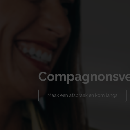
Compagnonsve
Maak een afspraak en kom langs