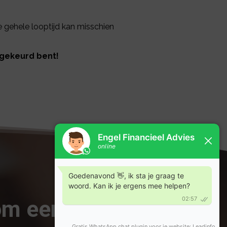
e gehele looptijd kan misschien
dgekeurd bent!
 om een goéd