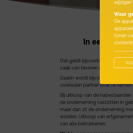
wijzigen'
Waar ge
De appar
apparaat
tonen va
In een onder
contentm
Dat geldt bijvoorbeeld bij een 
Voo
vaak van tevoren afspraken gemaa
Daarin wordt bijvoorbeeld vastge
overleden partner over te nemen
Bij uitkoop van de nabestaanden
de onderneming vastzitten in geb
maar dan zit de onderneming met 
worden. Uitkoop van erfgenamen
van alle betrokkenen.