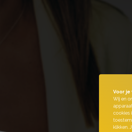
Voor je 
Wij en o
apparaat
cookies 
toestemm
klikken.