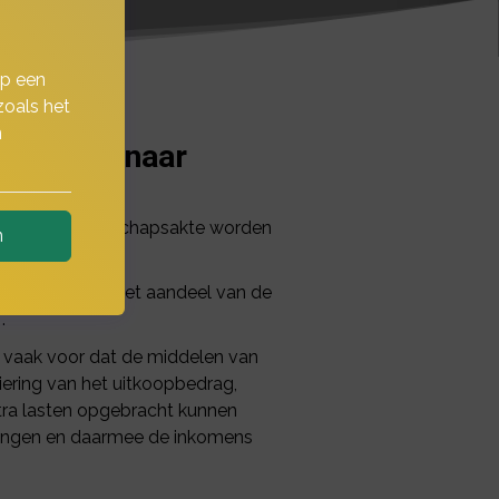
op een
zoals het
n
 één eigenaar
. In de vennootschapsakte worden
n
cht hebben om het aandeel van de
.
e vaak voor dat de middelen van
iering van het uitkoopbedrag,
xtra lasten opgebracht kunnen
rengen en daarmee de inkomens