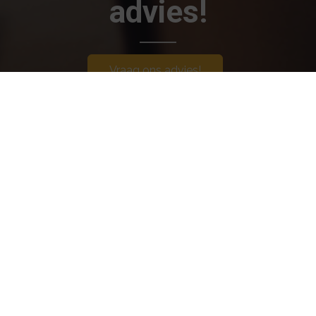
advies!
Vraag ons advies!
Navigeren
V
Geldzaken
Particulier