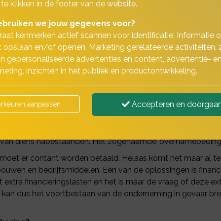
 te klikken in de footer van de website.
bruiken we jouw gegevens voor?
aat kenmerken actief scannen voor identificatie. Informatie 
 opslaan en/of openen. Marketing gerelateerde activiteiten, 
n gepersonaliseerde advertenties en content, advertentie- e
neming is vaak sprake van meer dan
eting, inzichten in het publiek en productontwikkeling.
maatschap met meerdere partners, een VOF, een CV of een BV
Accepteren en doorgaa
rkeuren aanpassen
kt, voor het geval een van de vennoten komt te overlijden.
legd dat bij overlijden de andere compagnons het eerste re
 van diens nabestaanden. Het zogenaamde 'overnamebeding'
 moet er contant worden betaald. Helaas komt het maar al t
ouwen en bedrijfsmiddelen. Eén van de oplossingen is financ
extra financieringslasten en het is maar de vraag of deze e
 kan dus het voortbestaan van de onderneming in gevaar b