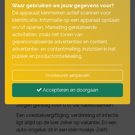
Waar gebruiken we jouw gegevens voor?
De apparaat kenmerken actief scannen voor
identificatie. Informatie op een apparaat opslaan
en/of openen. Marketing gerelateerde
Waar heeft u de
activiteiten, zoals het tonen van
gepersonaliseerde advertenties en content,
ongevallenverzekering
advertentie- en contentmeting, inzichten in het
voor nodig?
publiek en productontwikkeling.
Voorkeuren aanpassen
Voor als u, spreekwoordelijk gezien, onder de
tram komt. En daar blijvend letsel aan
Accepteren en doorgaan
overhoudt of overlijdt. De kans is heel klein,
maar de ellende is enorm. Dan zijn er al
zorgen genoeg voor u of uw nabestaanden.
Een voedselvergiftiging, verdrinking of infectie
ligt altijd op de loer, zeker op vakantie. En een
auto-ongeluk zit in een klein hoekje. Zelfs