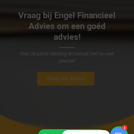
Vraag bij Engel Financieel
Advies om een goéd
advies!
Kies de juiste dekking en betaal niet te veel
premie!
Vraag ons advies!