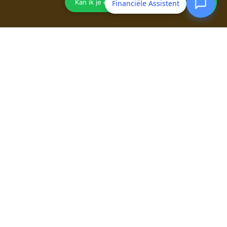
Financiële Assistent
Engel Financieel Advies
Openingstijden:
maandag
09:00–12:30, 13:30–17:00
dinsdag
09:00–12:30, 13:30–17:00
woensdag
09:00–12:30, 13:30–17:00
donderdag
09:00–12:30, 13:30–17:00
vrijdag
09:00–12:30, 13:30–17:00
zaterdag
Gesloten
zondag
Gesloten
Bovenstehuis 16
5427 RM
Boekel