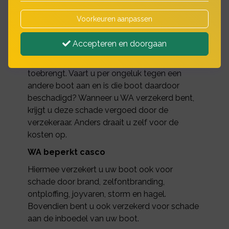
Er zijn drie dekkingsvormen voor uw
bootverzekering, namelijk:
Voorkeuren aanpassen
WA-verzekering
Accepteren en doorgaan
Met een WA dekking is uw boot verzekerd
voor schade die u aan boten van anderen
toebrengt. Vaart u per ongeluk tegen een
andere boot aan en is die boot daardoor
beschadigd? Wanneer u WA verzekerd bent,
krijgt u deze schade vergoed door de
verzekeraar. Anders draait u zelf voor de
kosten op.
WA beperkt casco
Hiermee verzekert u uw boot ook voor
schade door brand, zelfontbranding,
ontploffing, joyvaren, storm en hagel.
Bovendien bent u ook verzekerd voor schade
aan de inboedel van uw boot.