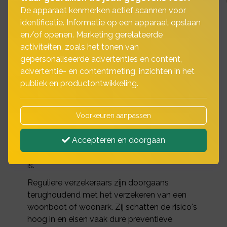
De apparaat kenmerken actief scannen voor
identificatie. Informatie op een apparaat opslaan
en/of openen. Marketing gerelateerde
Woonboot- of
activiteiten, zoals het tonen van
gepersonaliseerde advertenties en content,
woonarkverzekering
advertentie- en contentmeting, inzichten in het
nodig?
publiek en productontwikkeling.
Voorkeuren aanpassen
U heeft een woonboot of woonark. Uw
woonboot is uw trots en biedt u een unieke
Accepteren en doorgaan
woonplek op het water. Natuurlijk is het
belangrijk dat uw woonboot goed verzekerd
is.
Reguliere verzekeraars zijn doorgaans
terughoudend met het verzekeren van een
woonboot of woonark. Zij schatten de risico's
hoog in en eisen vaak dure preventieve