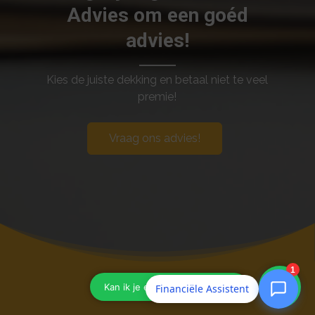
Advies om een goéd
advies!
Kies de juiste dekking en betaal niet te veel
premie!
Vraag ons advies!
Financiële Assistent