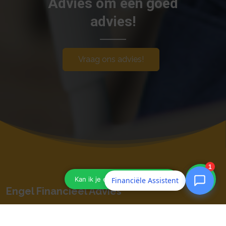
Advies om een goéd
advies!
Vraag ons advies!
Financiële Assistent
Engel Financieel Advies
Openingstijden: