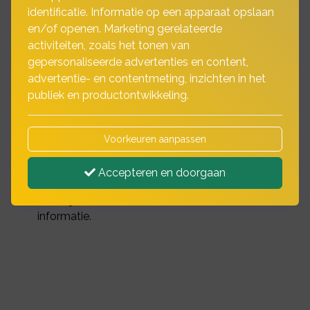
identificatie. Informatie op een apparaat opslaan
en/of openen. Marketing gerelateerde
De werk- en landbouwmaterieelverzekering
activiteiten, zoals het tonen van
lijkt in de basis erg op een autoverzekering. De
gepersonaliseerde advertenties en content,
WA-dekking voldoet minimaal aan de W.A.M.-
advertentie- en contentmeting, inzichten in het
strik, maar voor aansprakelijkheid kent de
publiek en productontwikkeling.
werk- en landbouwmaterieelverzekering nog
een aantal specifieke dekkingen.
Voorkeuren aanpassen
Dat zijn bijvoorbeeld een dekking voor schade
aan ondergrondse zaken zoals kabels en
Accepteren en doorgaan
leidingen, sloopwerkzaamheden en schade
aan eigen zaken. Hieronder vindt u meer
informatie.